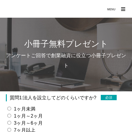
兵庫県西宮市の創業融資コンサルタント
MENU
小冊子無料プレゼント
アンケートご回答で創業融資に役立つ小冊子プレゼン
ト
質問1:法人を設立してどのくらいですか?
必須
1ヶ月未満
1ヶ月～2ヶ月
3ヶ月～6ヶ月
7ヶ月以上